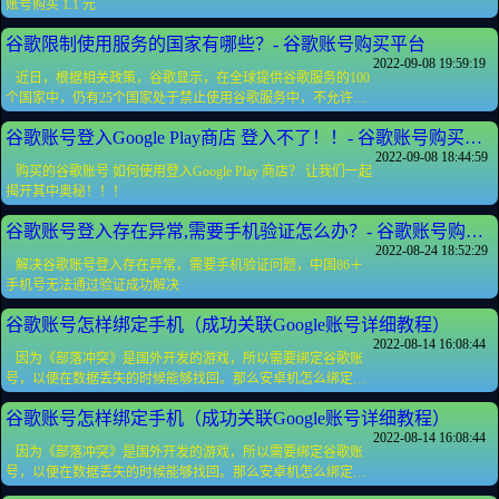
账号购买 1.1 元
谷歌限制使用服务的国家有哪些？- 谷歌账号购买平台
2022-09-08 19:59:19
近日，根据相关政策，谷歌显示，在全球提供谷歌服务的100
个国家中，仍有25个国家处于禁止使用谷歌服务中，不允许注
册谷歌账号，使用谷歌相关产品等
谷歌账号登入Google Play商店 登入不了！！- 谷歌账号购买平台
2022-09-08 18:44:59
购买的谷歌账号 如何使用登入Google Play 商店？ 让我们一起
揭开其中奥秘！！！
谷歌账号登入存在异常,需要手机验证怎么办？- 谷歌账号购买 - 谷歌账号购买交易平台
2022-08-24 18:52:29
解决谷歌账号登入存在异常，需要手机验证问题，中国86＋
手机号无法通过验证成功解决
谷歌账号怎样绑定手机（成功关联Google账号详细教程）
2022-08-14 16:08:44
因为《部落冲突》是国外开发的游戏，所以需要绑定谷歌账
号，以便在数据丢失的时候能够找回。那么安卓机怎么绑定
呢？下面就一起来看看安卓机，不刷机绑定谷歌账号的方法
谷歌账号怎样绑定手机（成功关联Google账号详细教程）
吧。
2022-08-14 16:08:44
因为《部落冲突》是国外开发的游戏，所以需要绑定谷歌账
号，以便在数据丢失的时候能够找回。那么安卓机怎么绑定
呢？下面就一起来看看安卓机，不刷机绑定谷歌账号的方法